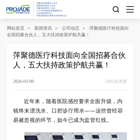
安徽省专精特新中小企业
国家级科技型中小企业
安徽省创新型中小企业
CCTV中央电视台形象展播企业
守合同重信用企业
荣获安徽省首台套重大技术装备认定
网站首页
网站首页
>
新闻资讯
>
公司动态
>
萍聚德医疗科技面向
全国招募合伙人，五大扶持政策护航共赢！
走进萍聚德
萍聚德医疗科技面向全国招募合伙
人，五大扶持政策护航共赢！
产品中心
2026-03-09
1685次浏览
研发创新
近年来，随着医院感控要求全面升级，内
新闻资讯
镜终末漂洗水、口腔诊疗用水——这些曾经容
易被忽视的环节，如今已成为监管红线。
社会责任