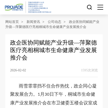
安徽省专精特新中小企业
国家级科技型中小企业
安徽省创新型中小企业
CCTV中央电视台形象展播企业
守合同重信用企业
荣获安徽省首台套重大技术装备认定
网站首页
网站首页
>
新闻资讯
>
公司动态
>
政企医协同赋能产业
升级—萍聚德医疗亮相桐城市生命健康产业发展推介会
走进萍聚德
政企医协同赋能产业升级—萍聚德
医疗亮相桐城市生命健康产业发展
产品中心
推介会
研发创新
2026-02-02
1595次浏览
新闻资讯
雨雪霏霏挡不住合作热忱，政企同心凝
聚发展合力。
月
日下午，桐城市生命健
1
30
社会责任
康产业发展推介会在市卫健委五楼会议室成