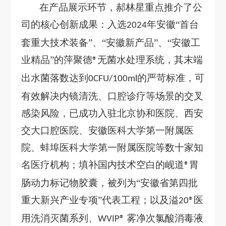
在产品展示环节，郝林星重点推介了公
司的核心创新成果：入选
年安徽“首台
2024
套重大技术装备”、“安徽新产品”、“安徽工
业精品”的萍聚德
无菌水处理系统，其末端
®
出水菌落数达到
的严苛标准，可
0CFU/100ml
有效解决内镜清洗、口腔诊疗等场景的交叉
感染风险，已成功入驻北京协和医院、西安
交大口腔医院、安徽医科大学第一附属医
院、蚌埠医科大学第一附属医院等数十家知
名医疗机构；填补国内技术空白的岘道
胃
®
肠动力标记物胶囊，被列为“安徽省第四批
重大新兴产业专项”代表工程；以及溢
医
20®
用洗消灭菌系列、
雾净次氯酸消毒液
WVIP®